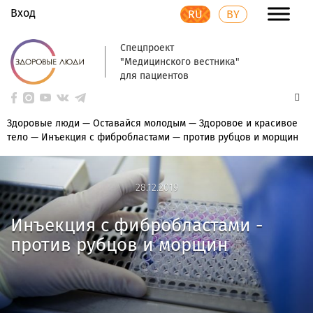
Вход
RU
BY
Спецпроект
"Медицинского вестника"
для пациентов
Здоровые люди
—
Оставайся молодым
—
Здоровое и красивое
тело
—
Инъекция с фибробластами — против рубцов и морщин
28.12.2019
28.12.2019
Инъекция с фибробластами -
против рубцов и морщин