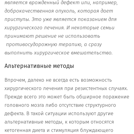
явля
ется
врожденный дефект или
, например,
доброкаче
ственная
опу
х
оль,
которая
дает
приступы
. Это
уже явл
я
ется показанием для
хирургического лечения. И некоторые семьи
принимают решение не
использовать
про
т
ивосудорожную терапию, а сразу
выполнить
хирургическо
е
вмешательство
.
Альтернативные методы
Впрочем, далеко не всегда есть возможность
хирургического лечения при резистентных случаях.
Прежде всего это может быть обширное поражение
головного мозга либо отсутствие структурного
дефекта. В такой ситуации используют другие
альтернативные методы, к которым относятся
кетогенная диета и стимуляция блуждающего