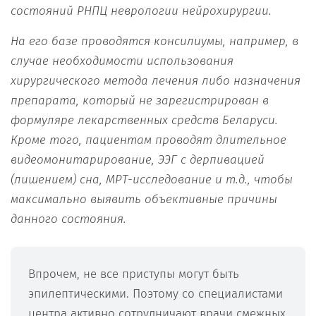
состояний
РНПЦ неврологии нейрохирургии.
На его базе
проводятся консилиумы
, например, в
случае необходимости использования
хирургического
метода
лечения
либо назначения
препарат
а
, который не зарегистрирован в
формуляре лекарственных средств Беларус
и
.
Кроме того,
пациент
ам
пр
оводят
длительн
ое
видеом
о
нитарирование, ЭЭГ с дерпивацией
(лишением)
сна, МРТ
-исследование и т.д.,
чтобы
максимально выявить объективные причины
данного состояния.
Впрочем, не все приступы могут быть
эпилептическими. Поэтому со специалистами
центра активно сотрудничают врачи смежных