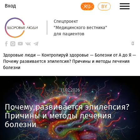
Вход
RU
BY
Спецпроект
"Медицинского вестника"
для пациентов
Здоровые люди
—
Контролируй здоровье
—
Болезни от А до Я
—
Почему развивается эпилепсия? Причины и методы лечения
болезни
11.02.2026
11.02.2026
Почему развивается эпилепсия?
Причины и методы лечения
болезни