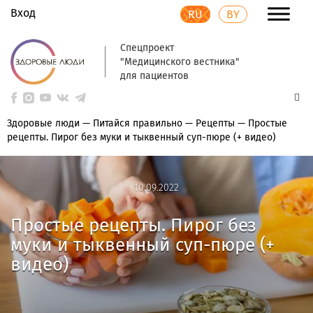
Вход
RU
BY
Спецпроект
"Медицинского вестника"
для пациентов
Здоровые люди
—
Питайся правильно
—
Рецепты
—
Простые
рецепты. Пирог без муки и тыквенный суп-пюре (+ видео)
10.09.2022
10.09.2022
Простые рецепты. Пирог без
муки и тыквенный суп-пюре (+
видео)