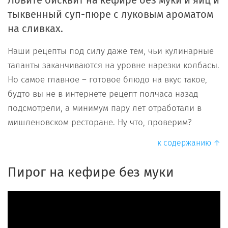
Ловите бисквит на кефире без муки и яиц и
тыквенный суп-пюре с луковым ароматом
на сливках.
Наши рецепты под силу даже тем, чьи кулинарные
таланты заканчиваются на уровне нарезки колбасы.
Но самое главное – готовое блюдо на вкус такое,
будто вы не в интернете рецепт полчаса назад
подсмотрели, а минимум пару лет отработали в
мишленовском ресторане. Ну что, проверим?
к содержанию ↑
Пирог на кефире без муки