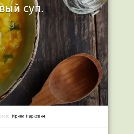
вый суп.
втор:
Ирина Наркевич