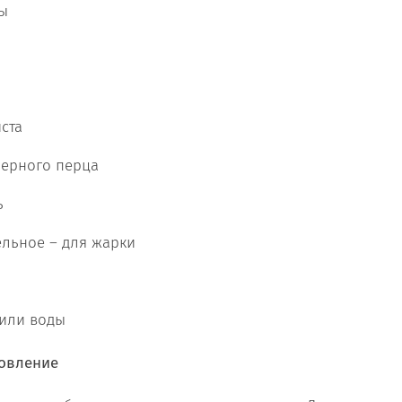
ы
ста
черного перца
ь
ельное – для жарки
 или воды
овление