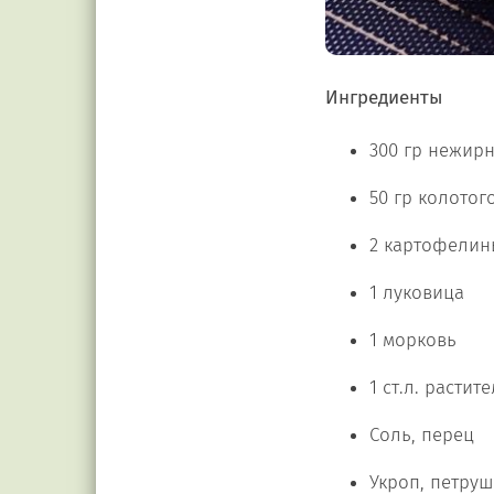
Ингредиенты
300 гр нежир
50 гр колотог
2 картофелин
1 луковица
1 морковь
1 ст.л. расти
Соль, перец
Укроп, петруш