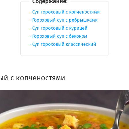
Содержание:
Суп гороховый с копченостями
Гороховый суп с ребрышками
Суп гороховый с курицей
Гороховый суп с беконом
Суп гороховый классический
ый с копченостями