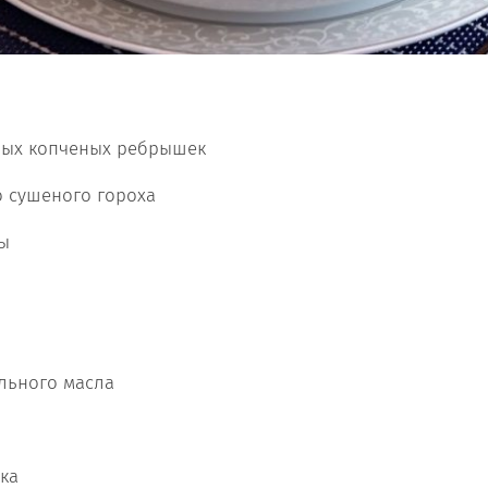
ных копченых ребрышек
о сушеного гороха
ы
тельного масла
ка