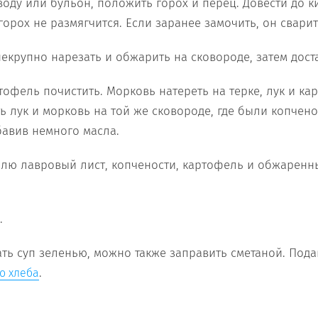
воду или бульон, положить горох и перец. Довести до к
горох не размягчится. Если заранее замочить, он сварит
екрупно нарезать и обжарить на сковороде, затем доста
тофель почистить. Морковь натереть на терке, лук и к
ь лук и морковь на той же сковороде, где были копчено
авив немного масла.
лю лавровый лист, копчености, картофель и обжаренн
.
ть суп зеленью, можно также заправить сметаной. Пода
.
о хлеба