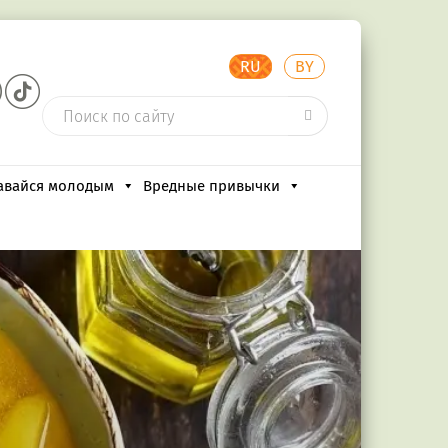
RU
BY
авайся молодым
Вредные привычки