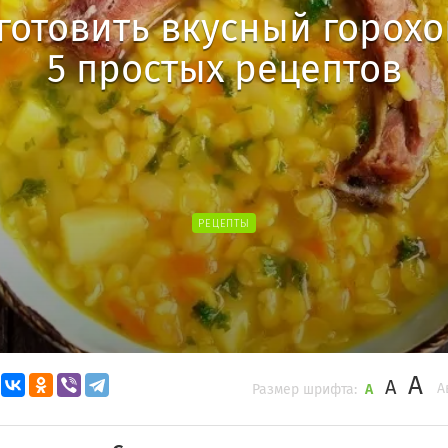
готовить вкусный горохо
5 простых рецептов
РЕЦЕПТЫ
A
A
А
Размер шрифта:
A