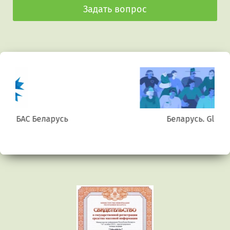
Задать вопрос
Беларусь. Gluten free
Предыдущий
Сл