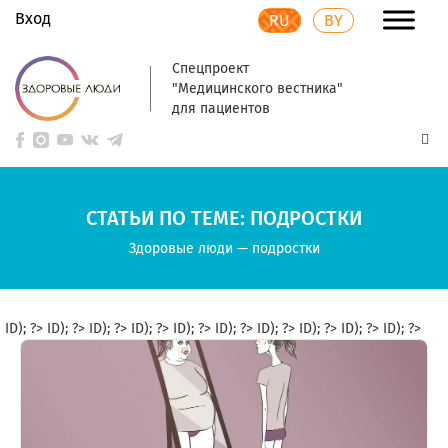
Вход
RU
BY
Спецпроект
"Медицинского вестника"
для пациентов
СТАТЬИ ПО ТЕМЕ: ПОДРОСТКИ
Здоровые люди
—
подростки
ID); ?>
ID); ?>
ID); ?>
ID); ?>
ID); ?>
ID); ?>
ID); ?>
ID); ?>
ID); ?>
ID); ?>