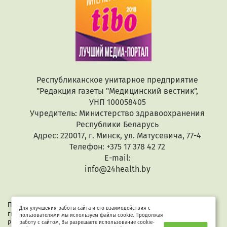
Республиканское унитарное предприятие
"Редакция газеты "Медицинский вестник",
УНП 100058405
Учредитель: Министерство здравоохранения
Республики Беларусь
Адрес: 220017, г. Минск, ул. Матусевича, 77-4
Телефон: +375 17 378 42 72
E-mail:
info@24health.by
При копировании или цитировании текстов активная
Для улучшения работы сайта и его взаимодействия с
гиперссылка обязательна. Все материалы защищены законом
пользователями мы используем файлы cookie. Продолжая
Республики Беларусь «Об авторском праве и смежных правах».
работу с сайтом, Вы разрешаете использование cookie-