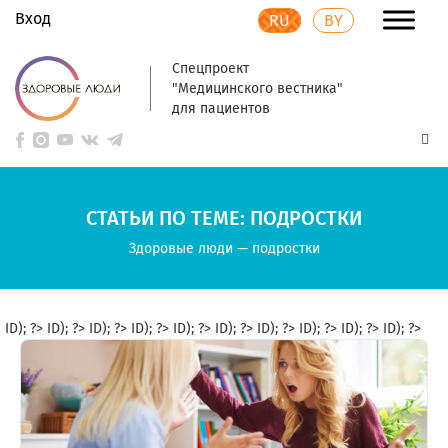
Вход
RU
BY
Спецпроект
"Медицинского вестника"
для пациентов
СТАТЬИ ПО ТЕМЕ: ПОДРОСТКИ
Здоровые люди
—
подростки
ID); ?>
ID); ?>
ID); ?>
ID); ?>
ID); ?>
ID); ?>
ID); ?>
ID); ?>
ID); ?>
ID); ?>