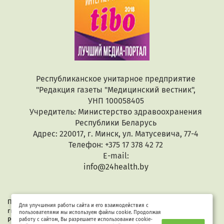
Республиканское унитарное предприятие
"Редакция газеты "Медицинский вестник",
УНП 100058405
Учредитель: Министерство здравоохранения
Республики Беларусь
Адрес: 220017, г. Минск, ул. Матусевича, 77-4
Телефон: +375 17 378 42 72
E-mail:
info@24health.by
При копировании или цитировании текстов активная
Для улучшения работы сайта и его взаимодействия с
гиперссылка обязательна. Все материалы защищены законом
пользователями мы используем файлы cookie. Продолжая
Республики Беларусь «Об авторском праве и смежных правах».
работу с сайтом, Вы разрешаете использование cookie-