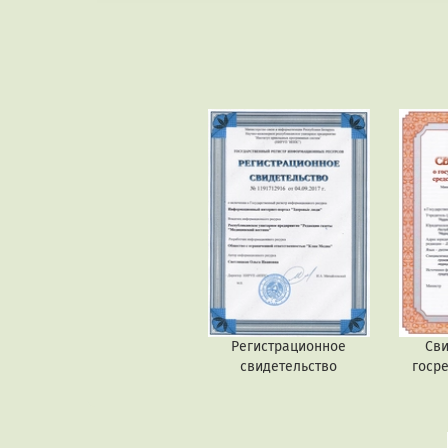
Регистрационное
Сви
свидетельство
госр