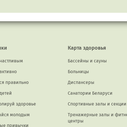
ики
Карта здоровья
счастливым
Бассейны и сауны
активно
Больницы
ся правильно
Диспансеры
 детей
Санатории Беларуси
олируй здоровье
Спортивные залы и секции
айся молодым
Тренажерные залы и фитн
центры
ые привычки