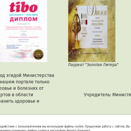
Лауреат "Золотая Литера"
под эгидой Министерства
 нашем портале только
овье и болезнях от
ртов в области
Учредитель: Минист
анить здоровье и
иперссылка обязательна. Все материалы защищены законом Республики
одействия с пользователями мы используем файлы cookie. Продолжая работу с сайтом, Вы
 можете отключить файлы cookie в настройках Вашего браузера.