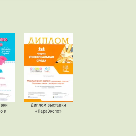
авки
Диплом выставки
о и
«ПараЭкспо»