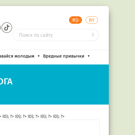
RU
BY
авайся молодым
Вредные привычки
ОГА
?>
ID); ?>
ID); ?>
ID); ?>
ID); ?>
ID); ?>