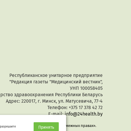
Республиканское унитарное предприятие
"Редакция газеты "Медицинский вестник",
УНП 100058405
ерство здравоохранения Республики Беларусь
Адрес: 220017, г. Минск, ул. Матусевича, 77-4
Телефон: +375 17 378 42 72
E-mail:
info@24health.by
 Беларусь «Об авторском праве и смежных правах».
 разрешаете
Принять