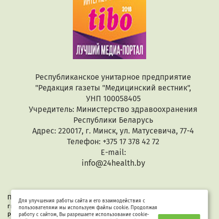
Республиканское унитарное предприятие
"Редакция газеты "Медицинский вестник",
УНП 100058405
Учредитель: Министерство здравоохранения
Республики Беларусь
Адрес: 220017, г. Минск, ул. Матусевича, 77-4
Телефон: +375 17 378 42 72
E-mail:
info@24health.by
При копировании или цитировании текстов активная
Для улучшения работы сайта и его взаимодействия с
гиперссылка обязательна. Все материалы защищены законом
пользователями мы используем файлы cookie. Продолжая
Республики Беларусь «Об авторском праве и смежных правах».
работу с сайтом, Вы разрешаете использование cookie-