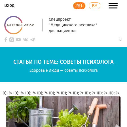
Вход
RU
BY
Спецпроект
"Медицинского вестника"
для пациентов
СТАТЬИ ПО ТЕМЕ: СОВЕТЫ ПСИХОЛОГА
Здоровые люди
—
советы психолога
ID); ?>
ID); ?>
ID); ?>
ID); ?>
ID); ?>
ID); ?>
ID); ?>
ID); ?>
ID); ?>
ID); ?>