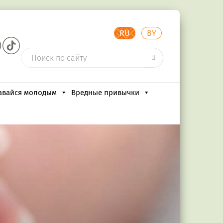
RU
BY
авайся молодым
Вредные привычки