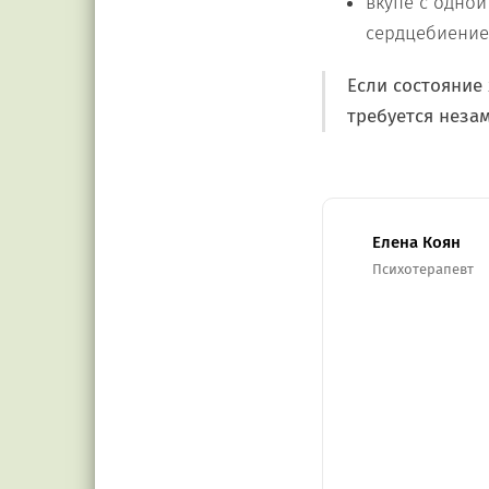
вкупе с одно
сердцебиение
Если состояние
требуется неза
Елена Коян
Психотерапевт