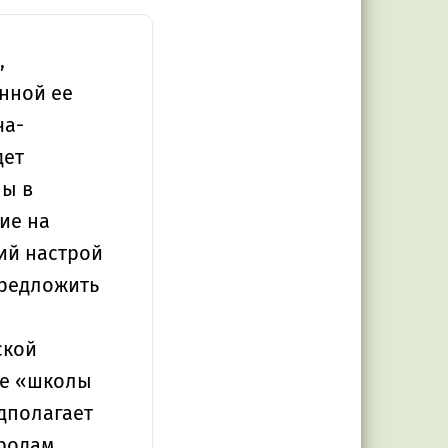
,
нной ее
ча-
дет
ны в
ие на
ий настрой
редложить
ской
ые «школы
дполагает
родам,