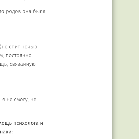
 до родов она была
(не спит ночью
м, постоянно
ощь, связанную
я не смогу, не
мощь психолога и
знаки: