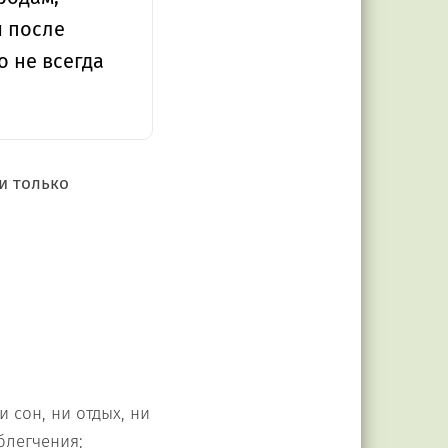
 после
о не всегда
и только
и сон, ни отдых, ни
блегчения;