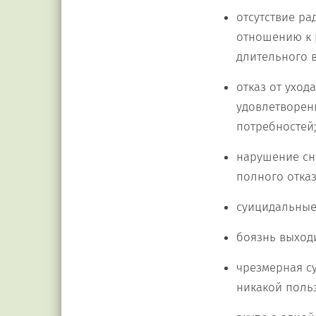
отсутствие ра
отношению к 
длительного 
отказ от уход
удовлетворен
потребностей
нарушение сна
полного отказ
суицидальные
боязнь выход
чрезмерная су
никакой поль