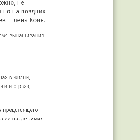
ожно, не
енно на поздних
вт Елена Коян.
емя вынашивания
нах в жизни,
ги и страха,
у предстоящего
ссии после самих