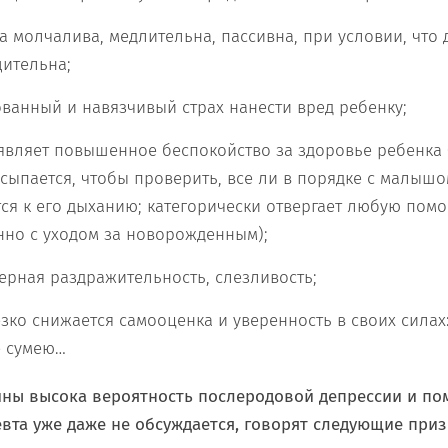
 молчалива, медлительна, пассивна, при условии, что
щительна;
ванный и навязчивый страх нанести вред ребенку;
вляет повышенное беспокойство за здоровье ребенка 
сыпается, чтобы проверить, все ли в порядке с малышо
ся к его дыханию; категорически отвергает любую пом
нно с уходом за новорожденным);
ерная раздражительность, слезливость;
ко снижается самооценка и уверенность в своих силах: 
е сумею…
ины высока вероятность послеродовой депрессии и по
вта уже даже не обсуждается, говорят следующие при