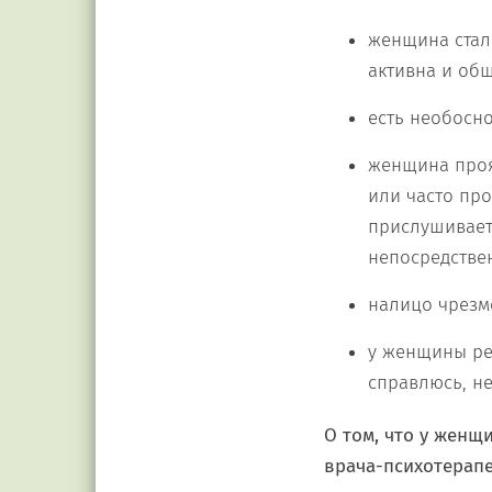
женщина стала
активна и об
есть необосно
женщина проя
или часто про
прислушивает
непосредстве
налицо чрезм
у женщины рез
справлюсь, н
О том, что у женщ
врача-психотерапе