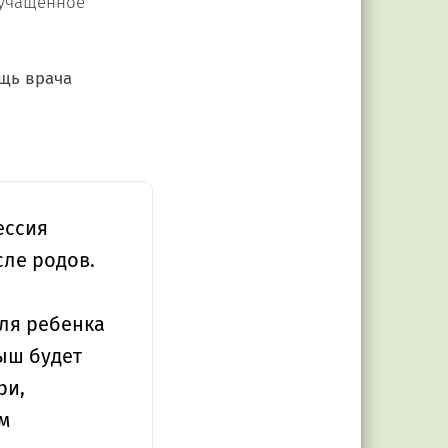
 учащенное
щь врача
ессия
сле родов.
для ребенка
ыш будет
ри,
м