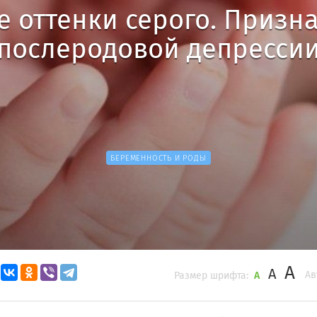
е оттенки серого. Призн
послеродовой депресси
БЕРЕМЕННОСТЬ И РОДЫ
A
A
Ав
Размер шрифта:
A