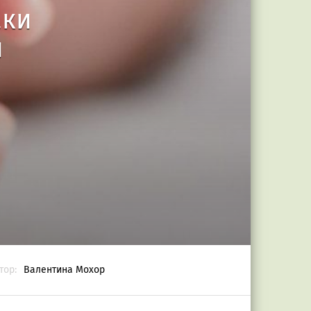
аки
и
тор:
Валентина Мохор