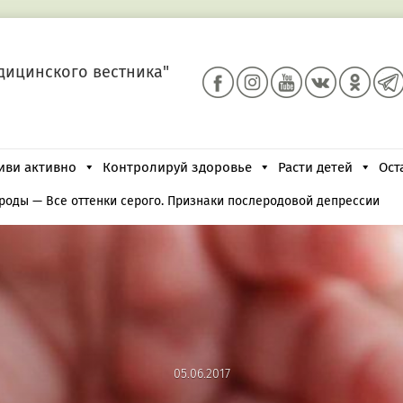
дицинского вестника"
иви активно
Контролируй здоровье
Расти детей
Ост
 роды
—
Все оттенки серого. Признаки послеродовой депрессии
05.06.2017
05.06.2017