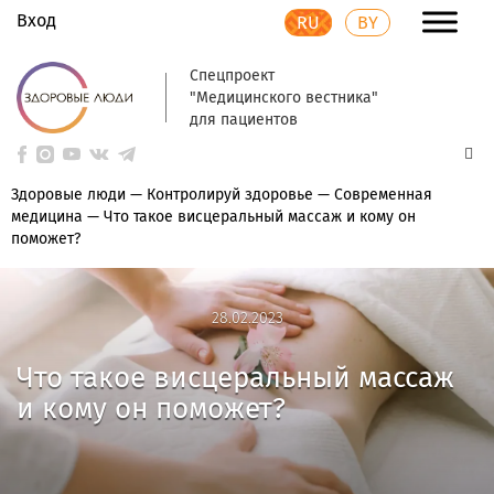
Вход
RU
BY
Спецпроект
"Медицинского вестника"
для пациентов
Здоровые люди
—
Контролируй здоровье
—
Современная
медицина
—
Что такое висцеральный массаж и кому он
поможет?
28.02.2023
28.02.2023
Что такое висцеральный массаж
и кому он поможет?