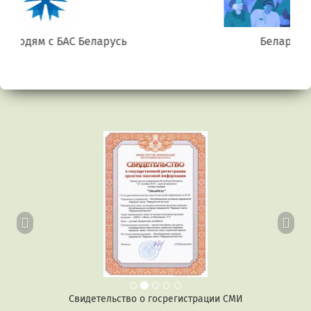
Беларусь. Gluten free
Предыдущий
Сл
Свидетельство о госрегистрации СМИ