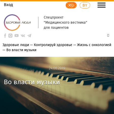
Вход
RU
BY
Спецпроект
"Медицинского вестника"
для пациентов
Здоровые люди
—
Контролируй здоровье
—
Жизнь с онкологией
—
Во власти музыки
24.08.2019
24.08.2019
Во власти музыки