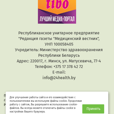
Республиканское унитарное предприятие
"Редакция газеты "Медицинский вестник",
УНП 100058405
Учредитель: Министерство здравоохранения
Республики Беларусь
Адрес: 220017, г. Минск, ул. Матусевича, 77-4
Телефон: +375 17 378 42 72
E-mail:
info@24health.by
При копировании или цитировании текстов активная
Для улучшения работы сайта и его взаимодействия с
гиперссылка обязательна. Все материалы защищены законом
пользователями мы используем файлы cookie. Продолжая
Республики Беларусь «Об авторском праве и смежных правах».
работу с сайтом, Вы разрешаете использование cookie-
файлов. Вы всегда можете отключить файлы cookie в
Принять
настройках Вашего браузера.