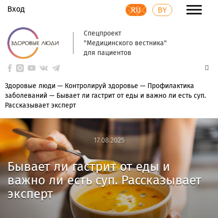
Вход
RU
BY
Спецпроект
"Медицинского вестника"
для пациентов
Здоровые люди
—
Контролируй здоровье
—
Профилактика
заболеваний
—
Бывает ли гастрит от еды и важно ли есть суп.
Рассказывает эксперт
17.08.2025
17.08.2025
Бывает ли гастрит от еды и
важно ли есть суп. Рассказывает
эксперт