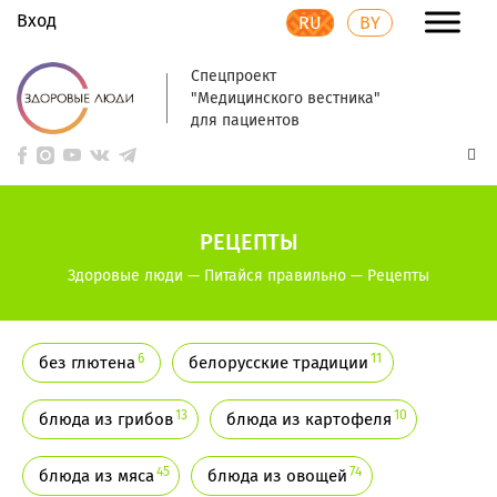
Вход
RU
BY
Спецпроект
"Медицинского вестника"
для пациентов
РЕЦЕПТЫ
Здоровые люди
—
Питайся правильно
—
Рецепты
6
11
без глютена
белорусские традиции
13
10
блюда из грибов
блюда из картофеля
45
74
блюда из мяса
блюда из овощей