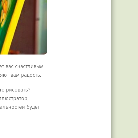
ет вас счастливым
яют вам радость.
те рисовать?
ллюстратор,
иальностей будет