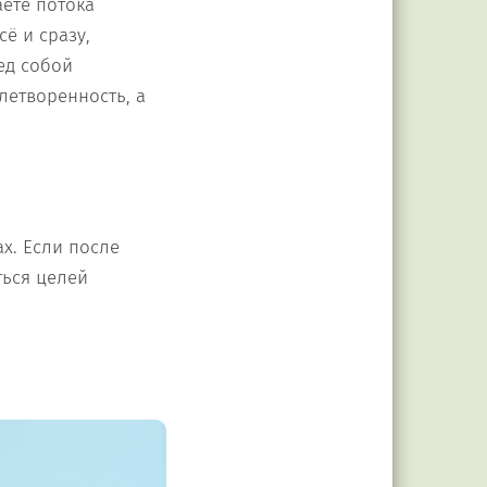
ете потока
ё и сразу,
ед собой
летворенность, а
ах. Если после
ться целей