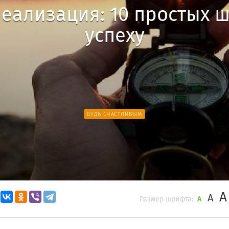
еализация: 10 простых ш
успеху
БУДЬ СЧАСТЛИВЫМ
A
A
Размер шрифта:
A