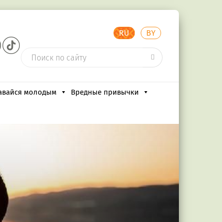
RU
BY
авайся молодым
Вредные привычки