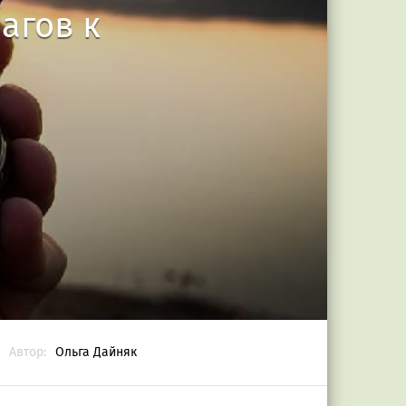
агов к
Автор:
Ольга Дайняк