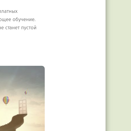
платных
ующее обучение.
е станет пустой