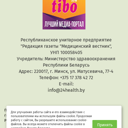
Республиканское унитарное предприятие
"Редакция газеты "Медицинский вестник",
УНП 100058405
Учредитель: Министерство здравоохранения
Республики Беларусь
Адрес: 220017, г. Минск, ул. Матусевича, 77-4
Телефон: +375 17 378 42 72
E-mail:
info@24health.by
При копировании или цитировании текстов активная
Для улучшения работы сайта и его взаимодействия с
гиперссылка обязательна. Все материалы защищены законом
пользователями мы используем файлы cookie. Продолжая
Республики Беларусь «Об авторском праве и смежных правах».
работу с сайтом, Вы разрешаете использование cookie-
файлов. Вы всегда можете отключить файлы cookie в
Принять