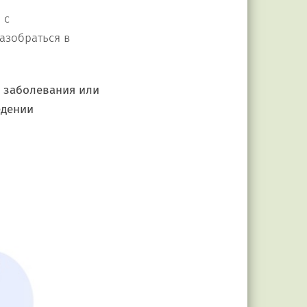
 с
азобраться в
ы заболевания или
едении