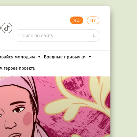
RU
BY
авайся молодым
Вредные привычки
м героев проекта