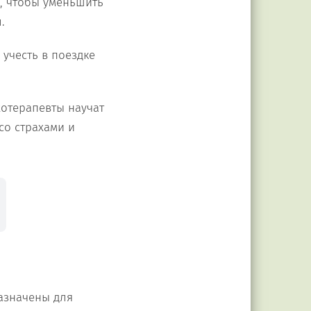
ь, чтобы уменьшить
.
учесть в поездке
отерапевты научат
со страхами и
азначены для