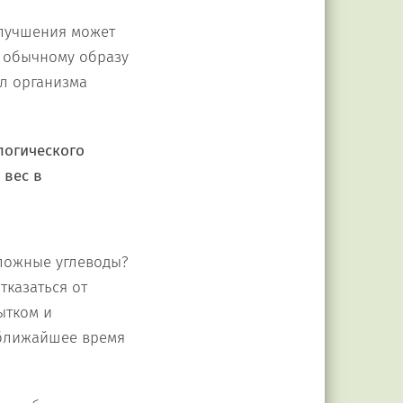
улучшения может
у обычному образу
л организма
логического
 вес в
сложные углеводы?
тказаться от
ытком и
 ближайшее время