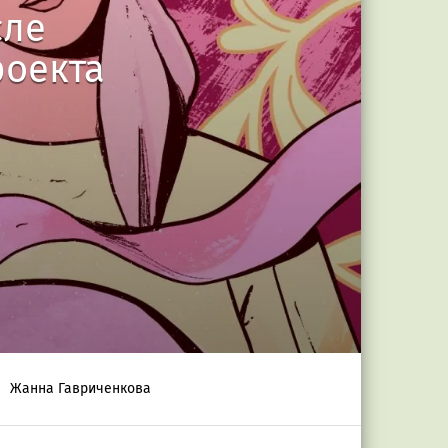
сле
роекта
Жанна Гавриченкова