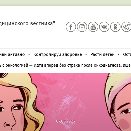
дицинского вестника"
иви активно
Контролируй здоровье
Расти детей
Ост
 с онкологией
—
Идти вперед без страха после онкодиагноза: ище
07.06.2025
07.06.2025