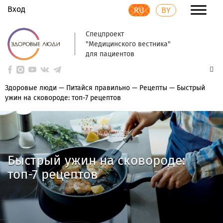
Вход
RU
BY
Спецпроект
"Медицинского вестника"
для пациентов
Здоровые люди
—
Питайся правильно
—
Рецепты
—
Быстрый
ужин на сковороде: топ-7 рецептов
14.04.2023
14.04.2023
Быстрый ужин на сковороде:
топ-7 рецептов