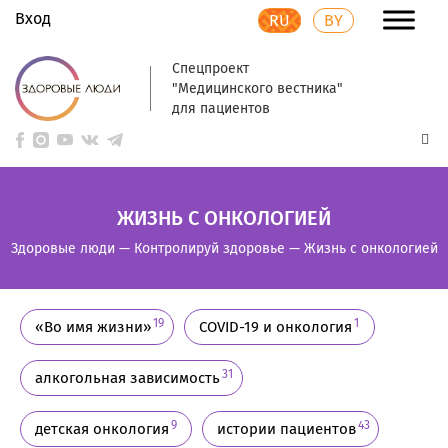
Вход
RU
BY
Спецпроект
"Медицинского вестника"
для пациентов
ЖИЗНЬ С ОНКОЛОГИЕЙ
Здоровые люди
—
Контролируй здоровье
—
Жизнь с онкологией
19
1
«Во имя жизни»
COVID-19 и онкология
31
алкогольная зависимость
9
43
детская онкология
истории пациентов