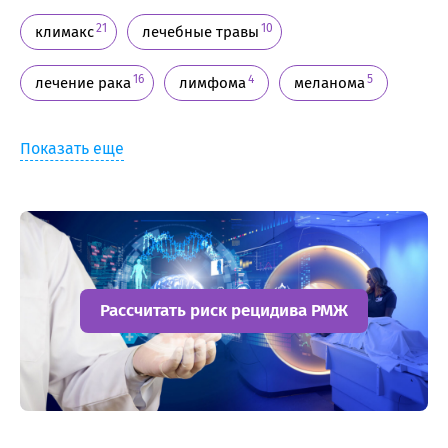
21
10
климакс
лечебные травы
16
4
5
лечение рака
лимфома
меланома
Показать еще
Рассчитать риск рецидива РМЖ