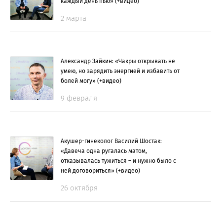
каждый день пью» (+видео)
2 марта
Александр Зайкин: «Чакры открывать не
умею, но зарядить энергией и избавить от
болей могу» (+видео)
9 февраля
Акушер-гинеколог Василий Шостак:
«Давеча одна ругалась матом,
отказывалась тужиться – и нужно было с
ней договориться» (+видео)
26 октября