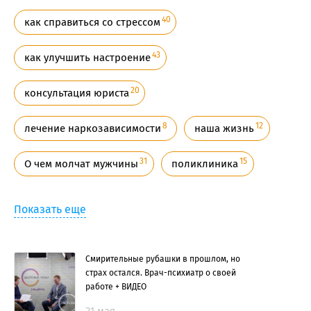
40
как справиться со стрессом
43
как улучшить настроение
20
консультация юриста
8
12
лечение наркозависимости
наша жизнь
31
15
О чем молчат мужчины
поликлиника
Показать еще
Смирительные рубашки в прошлом, но
страх остался. Врач-психиатр о своей
работе + ВИДЕО