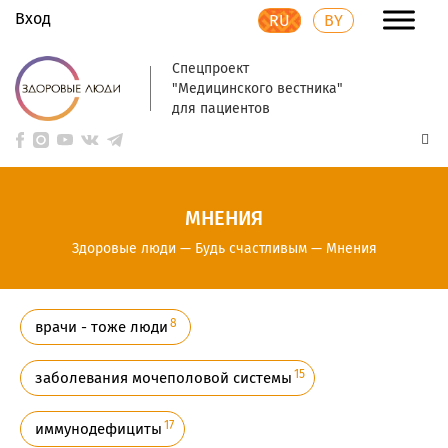
Вход
RU
BY
Спецпроект
"Медицинского вестника"
для пациентов
МНЕНИЯ
Здоровые люди
—
Будь счастливым
—
Мнения
8
врачи - тоже люди
15
заболевания мочеполовой системы
17
иммунодефициты