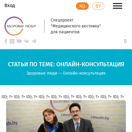
Вход
RU
BY
Спецпроект
"Медицинского вестника"
для пациентов
СТАТЬИ ПО ТЕМЕ: ОНЛАЙН-КОНСУЛЬТАЦИЯ
Здоровые люди
—
Онлайн-консультация
ID); ?>
ID); ?>
ID); ?>
ID); ?>
ID); ?>
ID); ?>
ID); ?>
ID); ?>
ID); ?>
ID); ?>