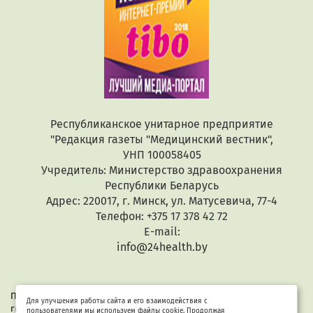
Республиканское унитарное предприятие
"Редакция газеты "Медицинский вестник",
УНП 100058405
Учредитель: Министерство здравоохранения
Республики Беларусь
Адрес: 220017, г. Минск, ул. Матусевича, 77-4
Телефон: +375 17 378 42 72
E-mail:
info@24health.by
При копировании или цитировании текстов активная
Для улучшения работы сайта и его взаимодействия с
гиперссылка обязательна. Все материалы защищены законом
пользователями мы используем файлы cookie. Продолжая